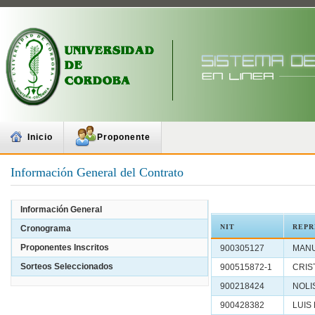
Inicio
Proponente
Información General del Contrato
Información General
NIT
REPR
Cronograma
Proponentes Inscritos
900305127
MANU
Sorteos Seleccionados
900515872-1
CRIS
900218424
NOLI
900428382
LUIS