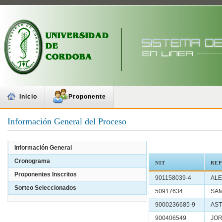
Inicio
Proponente
Información General del Proceso
Información General
Cronograma
NIT
RE
Proponentes Inscritos
901158039-4
AL
Sorteo Seleccionados
50917634
SA
9000236685-9
AST
900406549
JOR