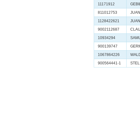
11171912
GEBI
811012753
JUAN
1128422621
JUAN
9002112687
CLAU
10934294
SAMU
900139747
GERM
1067864226
WAL
900564441-1
STEL