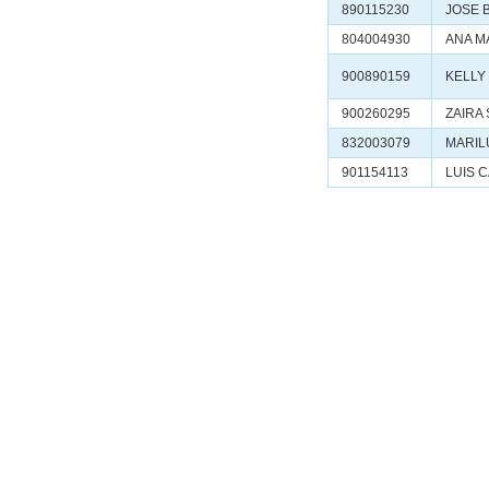
890115230
JOSE 
804004930
ANA M
900890159
KELLY
900260295
ZAIRA
832003079
MARIL
901154113
LUIS 