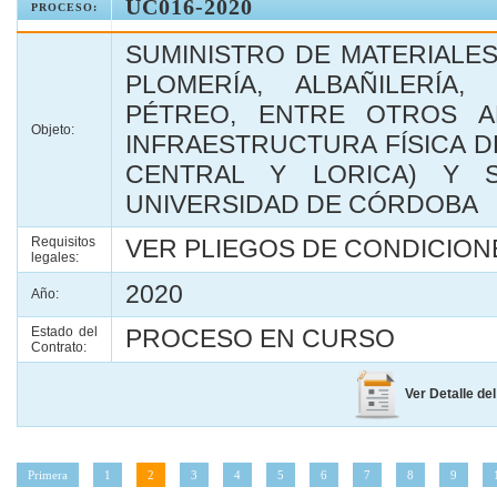
UC016-2020
PROCESO:
SUMINISTRO DE MATERIALES
PLOMERÍA, ALBAÑILERÍA,
PÉTREO, ENTRE OTROS A
Objeto:
INFRAESTRUCTURA FÍSICA D
CENTRAL Y LORICA) Y 
UNIVERSIDAD DE CÓRDOBA
Requisitos
VER PLIEGOS DE CONDICIONE
legales:
2020
Año:
Estado del
PROCESO EN CURSO
Contrato:
Ver Detalle de
Primera
1
2
3
4
5
6
7
8
9